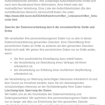
Aufsichtsbehörde wenden. Ihre zuständige Aufsichtsbehörde richtet sich
nach dem Bundesland Ihres Wohnsitzes, Ihrer Arbeit oder der
mutmaßlichen Verletzung. Eine Liste der Aufsichtsbehörden (für den
nichtöffentlichen Bereich) mit Anschrift finden Sie unter:
https://www.bfdi.bund.de/DE/Infothek/Anschriften_Links/anschriften_links-
node.html
.
Zwecke der Datenverarbeitung durch die verantwortliche Stelle und
Dritte
Wir verarbeiten Ihre personenbezogenen Daten nur zu den in dieser
Datenschutzerklärung genannten Zwecken. Eine Übermittlung Ihrer
persönlichen Daten an Dritte zu anderen als den genannten Zwecken
findet nicht statt. Wir geben Ihre persönlichen Daten nur an Dritte weiter,
wenn:
Sie Ihre ausdrückliche Einwilligung dazu erteilt haben,
die Verarbeitung zur Abwicklung eines Vertrags mit Ihnen
erforderlich ist,
die Verarbeitung zur Erfüllung einer rechtlichen Verpflichtung
erforderlich ist,
die Verarbeitung zur Wahrung berechtigter Interessen erforderlich ist und
kein Grund zur Annahme besteht, dass Sie ein überwiegendes
schutzwürdiges Interesse an der Nichtweitergabe Ihrer Daten haben.
Löschung bzw. Sperrung der Daten
Wir halten uns an die Grundsätze der Datenvermeidung und
Datensparsamkeit. Wir speichern Ihre personenbezogenen Daten daher
nur so lange, wie dies zur Erreichung der hier genannten Zwecke