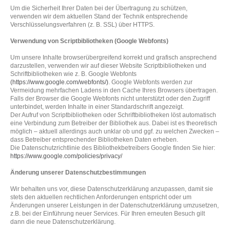
Um die Sicherheit Ihrer Daten bei der Übertragung zu schützen,
verwenden wir dem aktuellen Stand der Technik entsprechende
Verschlüsselungsverfahren (z. B. SSL) über HTTPS.
Verwendung von Scriptbibliotheken (Google Webfonts)
Um unsere Inhalte browserübergreifend korrekt und grafisch ansprechend
darzustellen, verwenden wir auf dieser Website Scriptbibliotheken und
Schriftbibliotheken wie z. B. Google Webfonts
(
https://www.google.com/webfonts/
)
. Google Webfonts werden zur
Vermeidung mehrfachen Ladens in den Cache Ihres Browsers übertragen.
Falls der Browser die Google Webfonts nicht unterstützt oder den Zugriff
unterbindet, werden Inhalte in einer Standardschrift angezeigt.
Der Aufruf von Scriptbibliotheken oder Schriftbibliotheken löst automatisch
eine Verbindung zum Betreiber der Bibliothek aus. Dabei ist es theoretisch
möglich – aktuell allerdings auch unklar ob und ggf. zu welchen Zwecken –
dass Betreiber entsprechender Bibliotheken Daten erheben.
Die Datenschutzrichtlinie des Bibliothekbetreibers Google finden Sie hier:
https://www.google.com/policies/privacy/
Änderung unserer Datenschutzbestimmungen
Wir behalten uns vor, diese Datenschutzerklärung anzupassen, damit sie
stets den aktuellen rechtlichen Anforderungen entspricht oder um
Änderungen unserer Leistungen in der Datenschutzerklärung umzusetzen,
z.B. bei der Einführung neuer Services. Für Ihren erneuten Besuch gilt
dann die neue Datenschutzerklärung.