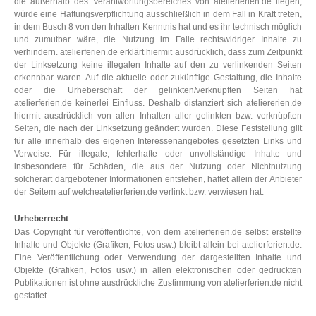
die außerhalb des Verantwortungsbereiches von atelierferien.de liegen,
würde eine Haftungsverpflichtung ausschließlich in dem Fall in Kraft treten,
in dem Busch 8 von den Inhalten Kenntnis hat und es ihr technisch möglich
und zumutbar wäre, die Nutzung im Falle rechtswidriger Inhalte zu
verhindern. atelierferien.de erklärt hiermit ausdrücklich, dass zum Zeitpunkt
der Linksetzung keine illegalen Inhalte auf den zu verlinkenden Seiten
erkennbar waren. Auf die aktuelle oder zukünftige Gestaltung, die Inhalte
oder die Urheberschaft der gelinkten/verknüpften Seiten hat
atelierferien.de keinerlei Einfluss. Deshalb distanziert sich ateliererien.de
hiermit ausdrücklich von allen Inhalten aller gelinkten bzw. verknüpften
Seiten, die nach der Linksetzung geändert wurden. Diese Feststellung gilt
für alle innerhalb des eigenen Interessenangebotes gesetzten Links und
Verweise. Für illegale, fehlerhafte oder unvollständige Inhalte und
insbesondere für Schäden, die aus der Nutzung oder Nichtnutzung
solcherart dargebotener Informationen entstehen, haftet allein der Anbieter
der Seitem auf welcheatelierferien.de verlinkt bzw. verwiesen hat.
Urheberrecht
Das Copyright für veröffentlichte, von dem atelierferien.de selbst erstellte
Inhalte und Objekte (Grafiken, Fotos usw.) bleibt allein bei atelierferien.de.
Eine Veröffentlichung oder Verwendung der dargestellten Inhalte und
Objekte (Grafiken, Fotos usw.) in allen elektronischen oder gedruckten
Publikationen ist ohne ausdrückliche Zustimmung von atelierferien.de nicht
gestattet.