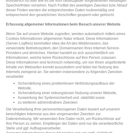
erforderlich ist oder wie es die vom Gesetzgeber vorgesehenen vielfältigen
Speicherfristen vorsehen. Nach Fortfall des jeweiligen Zweckes bzw. Ablauf
dieser Fristen werden die entsprechenden Daten routinemäßig und
entsprechend den gesetzlichen Vorschriften gesperrt oder gelöscht.
Erfassung allgemeiner Informationen beim Besuch unserer Website
Wenn Sie auf unsere Website zugreifen, werden automatisch mittels eines
Cookies Informationen allgemeiner Natur erfasst. Diese Informationen
(Server-Logfiles) beinhalten etwa die Art des Webbrowsers, das
verwendete Betriebssystem, den Domainnamen Ihres Internet-Service-
Providers und ähnliches. Hierbei handelt es sich ausschließlich um
Informationen, welche keine Rückschlüsse auf Ihre Person zulassen.
Diese Informationen sind technisch notwendig, um von Ihnen angeforderte
Inhalte von Webseiten korrekt auszuliefern und fallen bei Nutzung des
Internets zwingend an. Sie werden insbesondere zu folgenden Zwecken
verarbeitet:
Sicherstellung eines problemlosen Verbindungsaufbaus der
Website,
Sicherstellung einer reibungslosen Nutzung unserer Website,
Auswertung der Systemsicherheit und -stabilität sowie
zu weiteren administrativen Zwecken.
Die Verarbeitung Ihrer personenbezogenen Daten basiert auf unserem
berechtigten Interesse aus den vorgenannten Zwecken zur
Datenerhebung. Wir verwenden Ihre Daten nicht, um Rückschlüsse auf
Ihre Person zu ziehen. Empfänger der Daten sind nur die verantwortliche
Stelle und ggf. Auftragsverarbeiter.